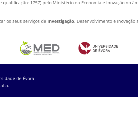
e qualificação: 1757) pelo Ministério da Economia e Inovação no â
zar os seus serviços de
Investigação
, Desenvolvimento e Inovação 
rsidade de Évora
afia.