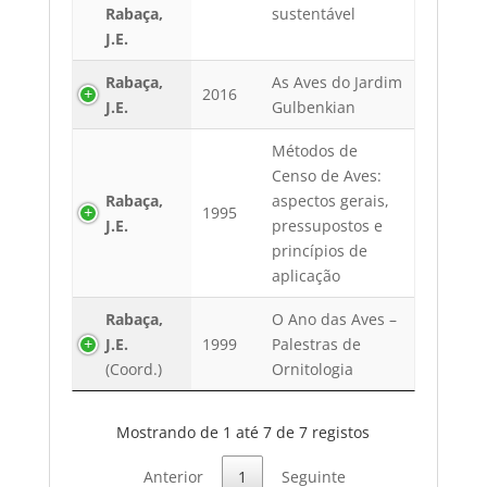
Rabaça,
sustentável
J.E.
Rabaça,
As Aves do Jardim
2016
J.E.
Gulbenkian
Métodos de
Censo de Aves:
Rabaça,
aspectos gerais,
1995
J.E.
pressupostos e
princípios de
aplicação
Rabaça,
O Ano das Aves –
J.E.
1999
Palestras de
(Coord.)
Ornitologia
Mostrando de 1 até 7 de 7 registos
Anterior
1
Seguinte