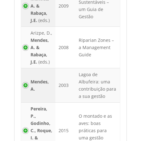
Sustentáveis –
A. &
2009
um Guia de
Rabaça,
Gestão
J.E.
(eds.)
Arizpe, D.,
Mendes,
Riparian Zones –
A. &
2008
a Management
Rabaça,
Guide
J.E.
(eds.)
Lagoa de
Mendes,
Albufeira: uma
2003
A.
contribuição para
a sua gestão
Pereira,
P.,
O montado e as
Godinho,
aves: boas
C., Roque,
2015
práticas para
I. &
uma gestão