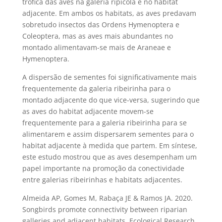
trófica das aves na galeria ripícola e no habitat
adjacente. Em ambos os habitats, as aves predavam
sobretudo insectos das Ordens Hymenoptera e
Coleoptera, mas as aves mais abundantes no
montado alimentavam-se mais de Araneae e
Hymenoptera.
A dispersão de sementes foi significativamente mais
frequentemente da galeria ribeirinha para o
montado adjacente do que vice-versa, sugerindo que
as aves do habitat adjacente movem-se
frequentemente para a galeria ribeirinha para se
alimentarem e assim dispersarem sementes para o
habitat adjacente à medida que partem. Em síntese,
este estudo mostrou que as aves desempenham um
papel importante na promoção da conectividade
entre galerias ribeirinhas e habitats adjacentes.
Almeida AP, Gomes M, Rabaça JE & Ramos JA. 2020.
Songbirds promote connectivity between riparian
galleries and adjacent habitats. Ecological Research.